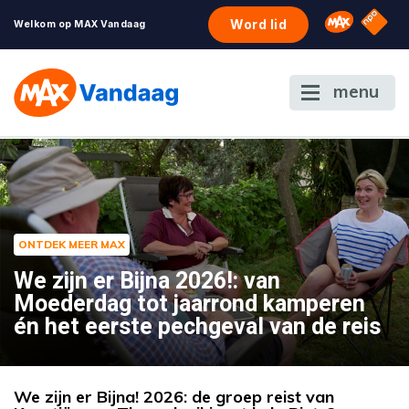
NPO S
Omroep 
Word lid
Welkom op MAX Vandaag
menu
ONTDEK MEER MAX
We zijn er Bijna 2026!: van
Moederdag tot jaarrond kamperen
én het eerste pechgeval van de reis
We zijn er Bijna! 2026: de groep reist van