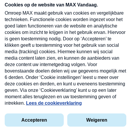
nieuwsbrief. Elke vrijdag- en dinsdagochtend in
uw mailbox.
Verzend
Nieuwsbrief
Neem hier een gratis abonnement op onze
nieuwsbrief. Elke vrijdag- en dinsdagochtend in uw
mailbox.
Contact
Algemene voorwaarden
Privacyverklaring
Cookieverklaring
Kwetsbaarheid melden
privacyverklaring
Copyright © 2026 MAX Vandaag -
Omroep MAX