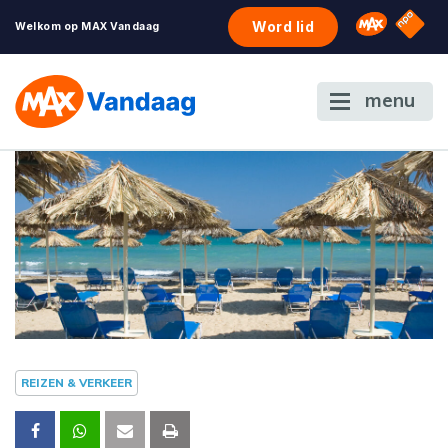
NPO S
Omroep 
Word lid
Welkom op MAX Vandaag
menu
REIZEN & VERKEER