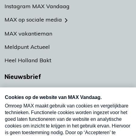
Instagram MAX Vandaag
MAX op sociale media
MAX vakantieman
Meldpunt Actueel
Heel Holland Bakt
Nieuwsbrief
Neem hier een gratis abonnement op onze
nieuwsbrief. Elke vrijdag- en dinsdagochtend in
uw mailbox.
Verzend