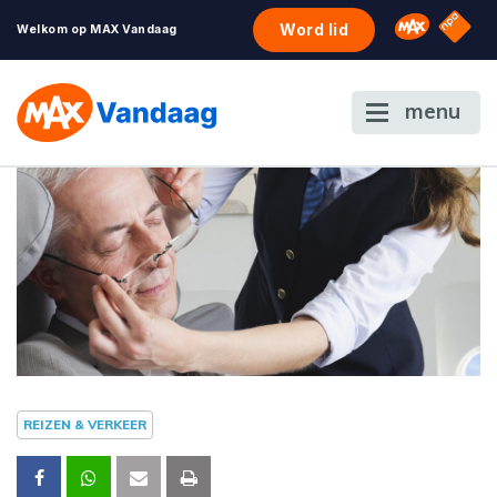
NPO S
Omroep 
Word lid
Welkom op MAX Vandaag
menu
REIZEN & VERKEER