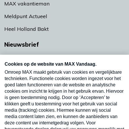
MAX vakantieman
Meldpunt Actueel
Heel Holland Bakt
Nieuwsbrief
Neem hier een gratis abonnement op onze
nieuwsbrief. Elke vrijdag- en dinsdagochtend in
uw mailbox.
Verzend