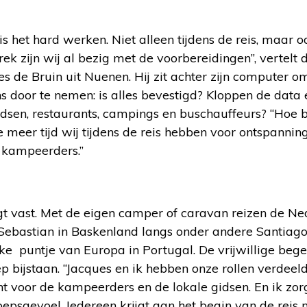
 is het hard werken. Niet alleen tijdens de reis, maar 
rek zijn wij al bezig met de voorbereidingen”, vertelt 
s de Bruin uit Nuenen. Hij zit achter zijn computer
s door te nemen: is alles bevestigd? Kloppen de data en
dsen, restaurants, campings en buschauffeurs? “Hoe be
e meer tijd wij tijdens de reis hebben voor ontspannin
kampeerders.’’
igt vast. Met de eigen camper of caravan reizen de N
ebastian in Baskenland langs onder andere Santiag
jke puntje van Europa in Portugal. De vrijwillige beg
p bijstaan. “Jacques en ik hebben onze rollen verdeeld:
t voor de kampeerders en de lokale gidsen. En ik zorg
roepsgevoel. Iedereen krijgt aan het begin van de reis