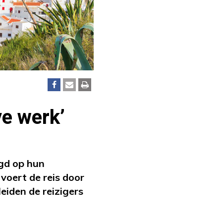
ve werk’
lgd op hun
r voert de reis door
eiden de reizigers