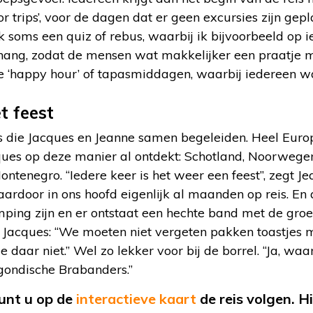
r trips’, voor de dagen dat er geen excursies zijn gep
 soms een quiz of rebus, waarbij ik bijvoorbeeld op 
hang, zodat de mensen wat makkelijker een praatje 
e ‘happy hour’ of tapasmiddagen, waarbij iedereen w
t feest
s die Jacques en Jeanne samen begeleiden. Heel Eur
es op deze manier al ontdekt: Schotland, Noorwegen, I
ontenegro. “Iedere keer is het weer een feest”, zegt Je
 daardoor in ons hoofd eigenlijk al maanden op reis. E
ing zijn en er ontstaat een hechte band met de groep
’’ Jacques: “We moeten niet vergeten pakken toastjes
 daar niet.” Wel zo lekker voor bij de borrel. “Ja, waa
rgondische Brabanders.’’
nt u op de
interactieve kaart
de reis volgen. H