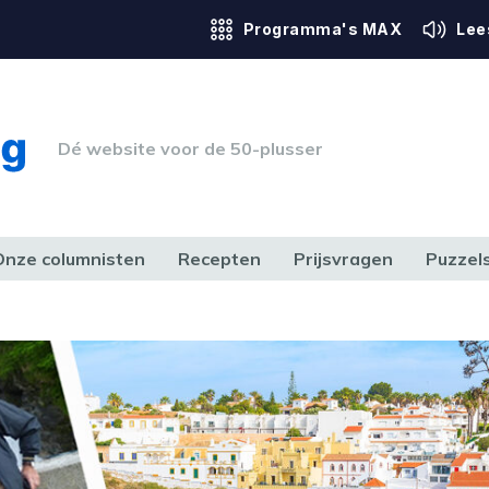
Programma's MAX
Lee
Dé website voor de 50-plusser
Onze columnisten
Recepten
Prijsvragen
Puzzel
ERK & RECHT
GEZONDHEID & SPORT
HUIS, TUIN & HOBBY
MEDIA & 