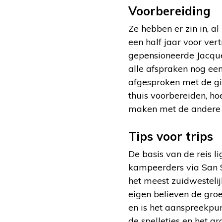
Voorbereiding
Ze hebben er zin in, al
een half jaar voor vert
gepensioneerde Jacque
alle afspraken nog een
afgesproken met de gi
thuis voorbereiden, ho
maken met de andere 
Tips voor trips
De basis van de reis l
kampeerders via San S
het meest zuidwesteli
eigen believen de groe
en is het aanspreekpun
de spelletjes en het g