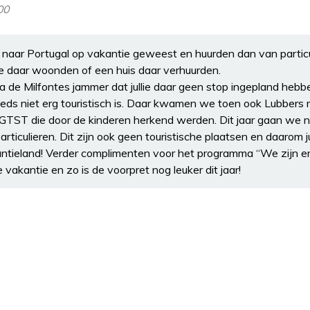
:00
 naar Portugal op vakantie geweest en huurden dan van particu
e daar woonden of een huis daar verhuurden.
 de Milfontes jammer dat jullie daar geen stop ingepland hebbe
eeds niet erg touristisch is. Daar kwamen we toen ook Lubbers 
TST die door de kinderen herkend werden. Dit jaar gaan we naa
ticulieren. Dit zijn ook geen touristische plaatsen en daarom jui
kantieland! Verder complimenten voor het programma “We zijn er
akantie en zo is de voorpret nog leuker dit jaar!