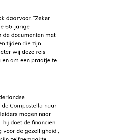
ook daarvoor. “Zeker
de 66-jarige
 om de documenten met
 tijden die zijn
ter wij deze reis
g en om een praatje te
ederlandse
o de Compostella naar
eleiders mogen naar
 hij doet de financiën
 voor de gezelligheid ,
 mijn zelfgemaakte