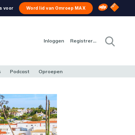
NPO Star
Omroep MAX
s voor
Word lid van Omroep MAX
Inloggen
Registreren
s
Podcast
Oproepen
CULTUUR
NATUUR & MILIEU
REIZEN & VERKEER