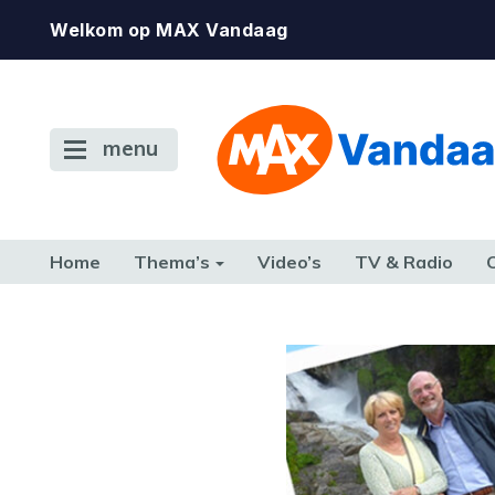
Welkom op MAX Vandaag
menu
Home
Thema’s
Video’s
TV & Radio
CONSUMENT
ETEN & DRINKEN
FAMILIE & RELATIE
GELD, W
TERUG NAAR TOEN