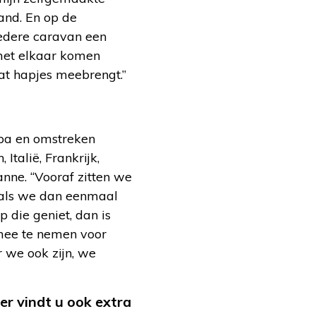
land. En op de
iedere caravan een
met elkaar komen
at hapjes meebrengt.”
opa en omstreken
talië, Frankrijk,
anne. “Vooraf zitten we
n als we dan eenmaal
 die geniet, dan is
 mee te nemen voor
r we ook zijn, we
ier vindt u ook extra