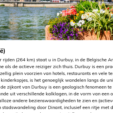
ë)
 rijden (264 km) staat u in Durbuy, in de Belgische A
 als de actieve reiziger zich thuis. Durbuy is een p
ezellig plein voorzien van hotels, restaurants en vele t
n kinderkopjes, is het genoeglijk wandelen langs de un
 de zijkant van Durbuy is een geologisch fenomeen te 
staande uit verschillende kalklagen, in de vorm van een
alloze andere bezienswaardigheden te zien en (actieve
stadswandeling door Dinant, inclusief een ritje met 