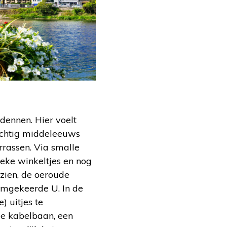
rdennen. Hier voelt
rachtig middeleeuws
errassen. Via smalle
ieke winkeltjes en nog
zien, de oeroude
 omgekeerde U. In de
) uitjes te
de kabelbaan, een