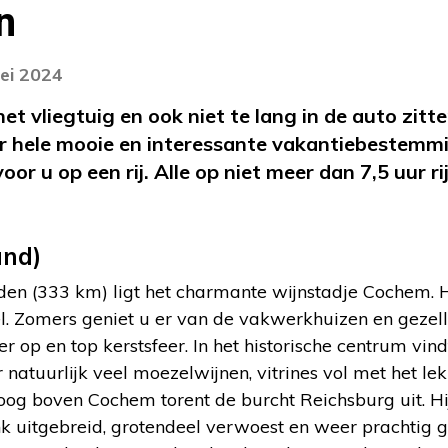
n
ei 2024
 het vliegtuig en ook niet te lang in de auto zitt
er hele mooie en interessante vakantiebestemm
voor u op een rij. Alle op niet meer dan 7,5 uur 
and)
jden (333 km) ligt het charmante wijnstadje Cochem. H
. Zomers geniet u er van de vakwerkhuizen en gezell
r op en top kerstsfeer. In het historische centrum vin
 natuurlijk veel moezelwijnen, vitrines vol met het l
oog boven Cochem torent de burcht Reichsburg uit. Hi
 flink uitgebreid, grotendeel verwoest en weer prachtig