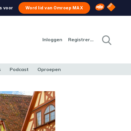
NPO Star
Omroep MAX
s voor
Word lid van Omroep MAX
Inloggen
Registreren
s
Podcast
Oproepen
CULTUUR
NATUUR & MILIEU
REIZEN & VERKEER