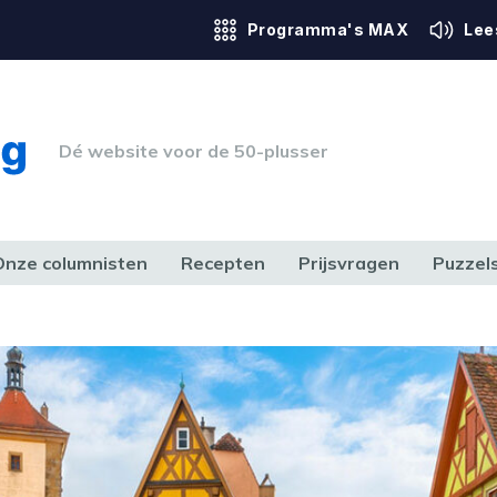
Programma's MAX
Lee
Dé website voor de 50-plusser
Onze columnisten
Recepten
Prijsvragen
Puzzel
ERK & RECHT
GEZONDHEID & SPORT
HUIS, TUIN & HOBBY
MEDIA & 