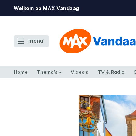
Welkom op MAX Vandaag
menu
Home
Thema’s
Video’s
TV & Radio
CONSUMENT
ETEN & DRINKEN
FAMILIE & RELATIE
GELD, W
TERUG NAAR TOEN