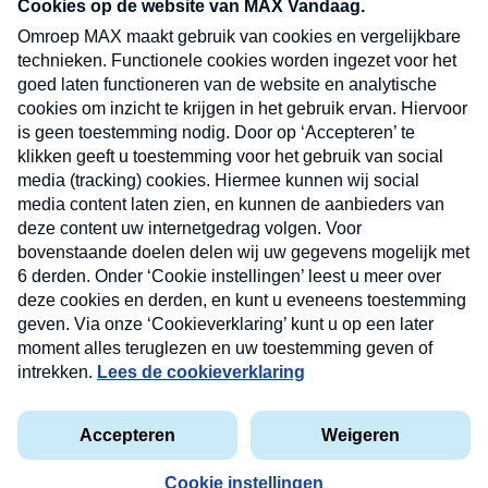
nieuwsbrief. Elke vrijdag- en dinsdagochtend in
uw mailbox.
Verzend
Nieuwsbrief
Neem hier een gratis abonnement op onze
nieuwsbrief. Elke vrijdag- en dinsdagochtend in uw
mailbox.
Contact
Algemene voorwaarden
Privacyverklaring
Cookieverklaring
Kwetsbaarheid melden
privacyverklaring
Copyright © 2026 MAX Vandaag -
Omroep MAX