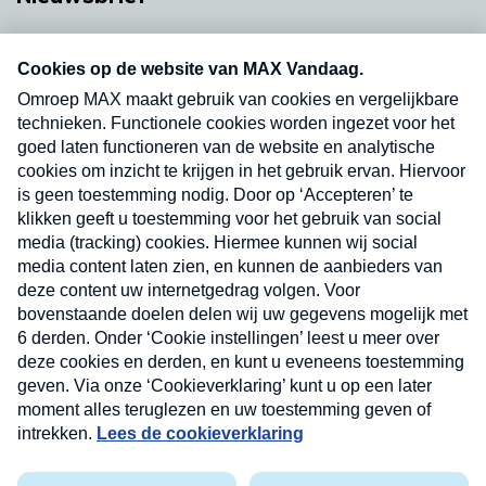
Neem hier een gratis abonnement op onze
nieuwsbrief. Elke vrijdag- en dinsdagochtend in
uw mailbox.
Verzend
Nieuwsbrief
Neem hier een gratis abonnement op onze
nieuwsbrief. Elke vrijdag- en dinsdagochtend in uw
mailbox.
Contact
Algemene voorwaarden
Privacyverklaring
Cookieverklaring