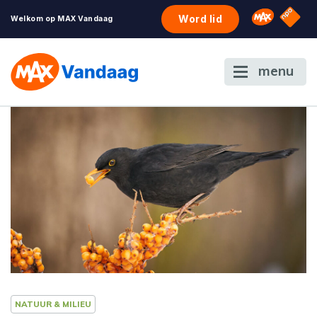
NPO S
Omroep 
Word lid
Welkom op MAX Vandaag
menu
NATUUR & MILIEU