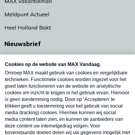
MAX vakantieman
Meldpunt Actueel
Heel Holland Bakt
Nieuwsbrief
Neem hier een gratis abonnement op onze
nieuwsbrief. Elke vrijdag- en dinsdagochtend in
uw mailbox.
Verzend