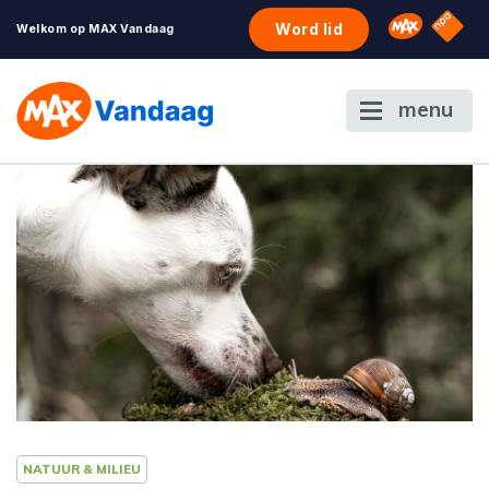
NPO S
Omroep 
Word lid
Welkom op MAX Vandaag
menu
NATUUR & MILIEU