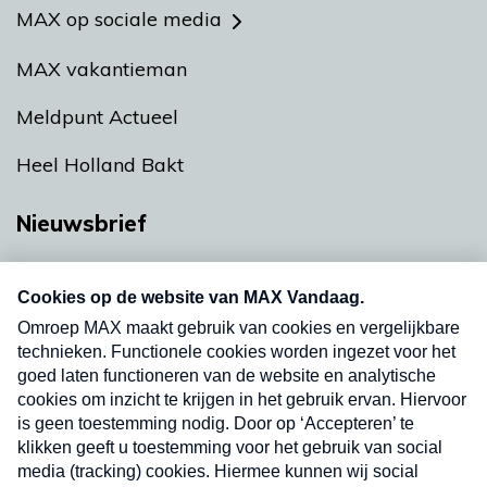
MAX op sociale media
MAX vakantieman
Meldpunt Actueel
Heel Holland Bakt
Nieuwsbrief
Neem hier een gratis abonnement op onze
nieuwsbrief. Elke vrijdag- en dinsdagochtend in
uw mailbox.
Verzend