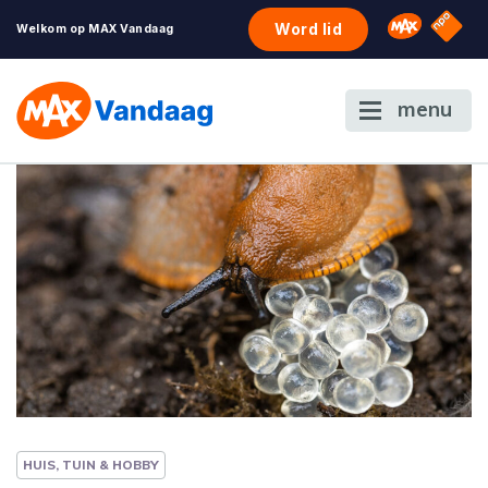
NPO S
Omroep 
Word lid
Welkom op MAX Vandaag
menu
HUIS, TUIN & HOBBY