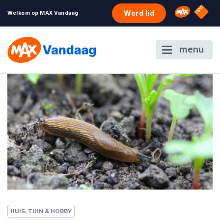
NPO S
Omroep 
Word lid
Welkom op MAX Vandaag
menu
HUIS, TUIN & HOBBY