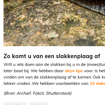
Zo komt u van een slakkenplaag af
Wilt u iets doen aan de slakken bij u in de (moes)t
later baat bij. We hebben daar
deze tips
voor. Is he
vinden om van de slakkenplaag af te komen. Ook kan
lekker vinden. We hebben voorbeelden van
15 slak
(Bron: Archief. Foto’s: Shutterstock)