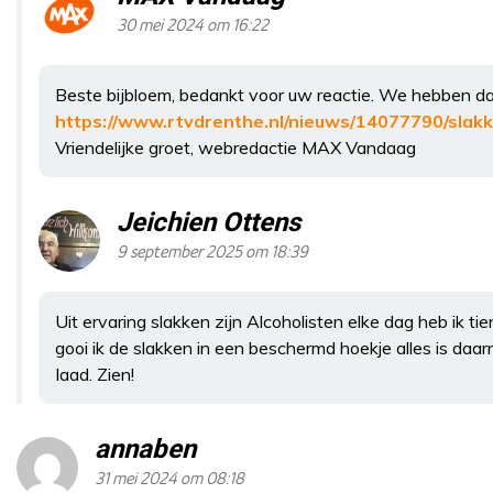
30 mei 2024 om 16:22
Beste bijbloem, bedankt voor uw reactie. We hebben daar
https://www.rtvdrenthe.nl/nieuws/14077790/slakk
Vriendelijke groet, webredactie MAX Vandaag
Jeichien Ottens
9 september 2025 om 18:39
Uit ervaring slakken zijn Alcoholisten elke dag heb ik t
gooi ik de slakken in een beschermd hoekje alles is da
Iaad. Zien!
annaben
31 mei 2024 om 08:18