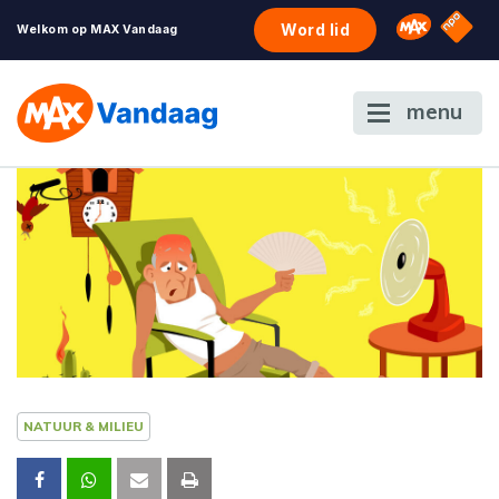
NPO S
Omroep 
Word lid
Welkom op MAX Vandaag
menu
NATUUR & MILIEU