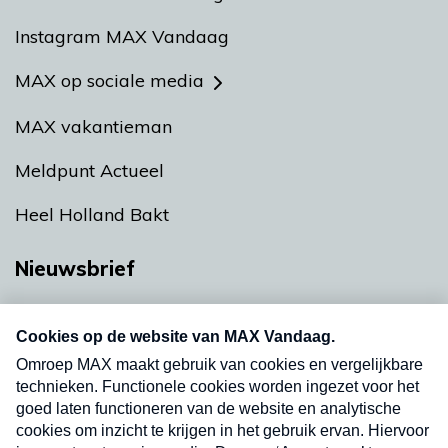
Instagram MAX Vandaag
MAX op sociale media
MAX vakantieman
Meldpunt Actueel
Heel Holland Bakt
Nieuwsbrief
Neem hier een gratis abonnement op onze
nieuwsbrief. Elke vrijdag- en dinsdagochtend in
uw mailbox.
Verzend