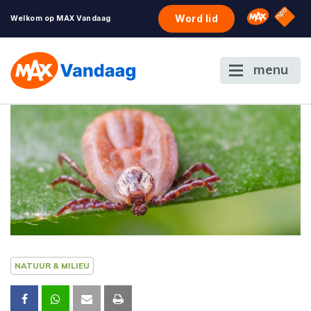
NPO S
Omroep 
Word lid
Welkom op MAX Vandaag
menu
NATUUR & MILIEU