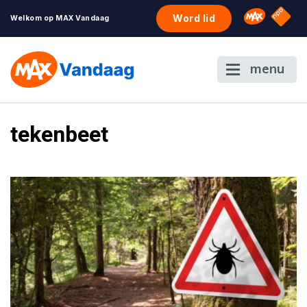
NPO S
Omroep 
Word lid
Welkom op MAX Vandaag
menu
tekenbeet