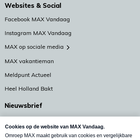
Websites & Social
Facebook MAX Vandaag
Instagram MAX Vandaag
MAX op sociale media
MAX vakantieman
Meldpunt Actueel
Heel Holland Bakt
Nieuwsbrief
Neem hier een gratis abonnement op onze
nieuwsbrief. Elke vrijdag- en dinsdagochtend in
uw mailbox.