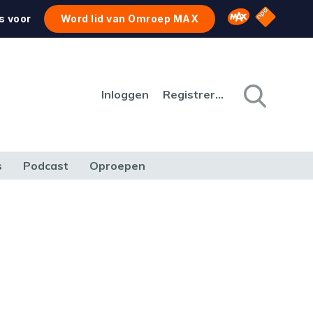
NPO Star
Omroep MAX
s voor
Word lid van Omroep MAX
Inloggen
Registreren
s
Podcast
Oproepen
CULTUUR
NATUUR & MILIEU
REIZEN & VERKEER