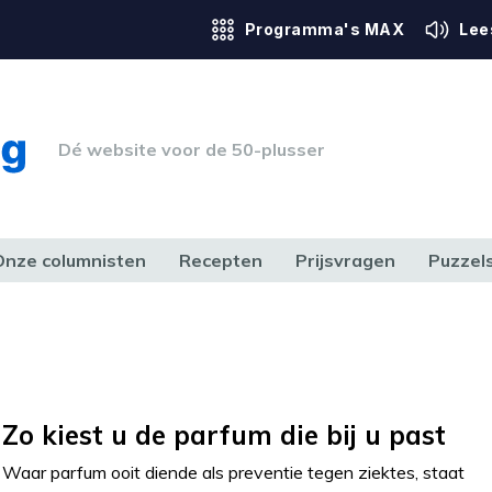
Programma's MAX
Lee
Dé website voor de 50-plusser
Onze columnisten
Recepten
Prijsvragen
Puzzel
ERK & RECHT
GEZONDHEID & SPORT
HUIS, TUIN & HOBBY
MEDIA & 
Zo kiest u de parfum die bij u past
Waar parfum ooit diende als preventie tegen ziektes, staat