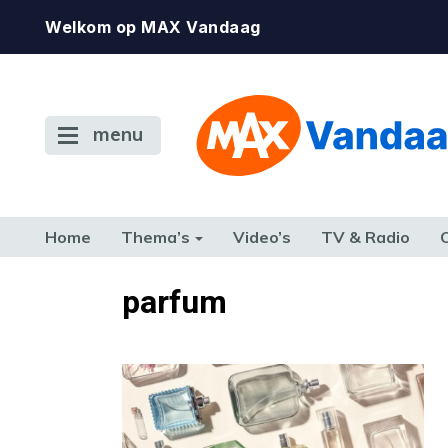
Welkom op MAX Vandaag
menu
Home
Thema’s
Video’s
TV & Radio
CONSUMENT
ETEN & DRINKEN
FAMILIE & RELATIE
GELD, W
parfum
TERUG NAAR TOEN