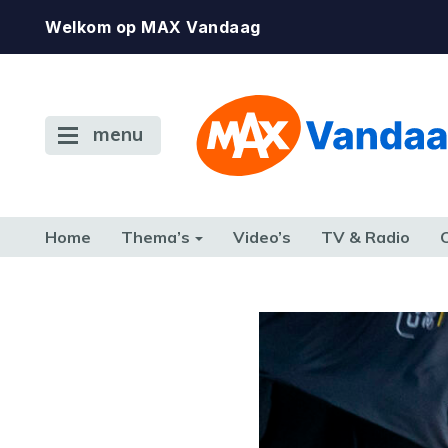
Welkom op MAX Vandaag
menu
Home
Thema’s
Video’s
TV & Radio
CONSUMENT
ETEN & DRINKEN
FAMILIE & RELATIE
GELD, W
TERUG NAAR TOEN