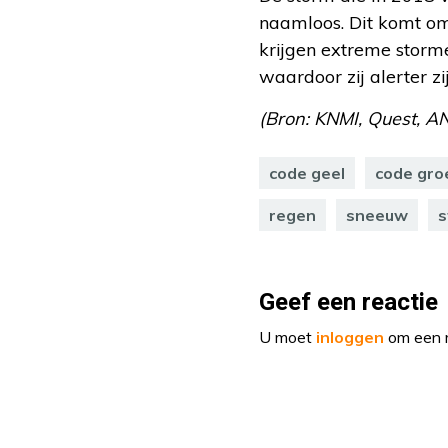
naamloos. Dit komt om
krijgen extreme storm
waardoor zij alerter zi
(Bron: KNMI, Quest, A
code geel
code gro
regen
sneeuw
s
Geef een reactie
U moet
inloggen
om een r