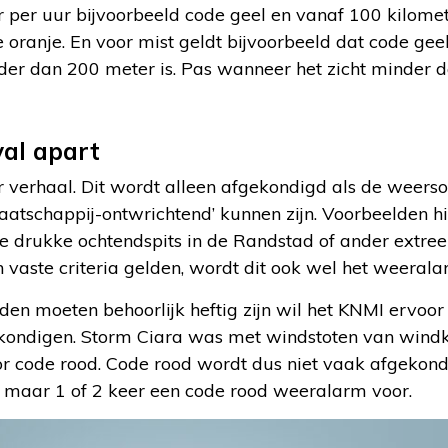
 per uur bijvoorbeeld code geel en vanaf 100 kilomet
 oranje. En voor mist geldt bijvoorbeeld dat code ge
er dan 200 meter is. Pas wanneer het zicht minder da
val apart
r verhaal. Dit wordt alleen afgekondigd als de weer
‘maatschappij-ontwrichtend’ kunnen zijn. Voorbeelden h
e drukke ochtendspits in de Randstad of ander ext
n vaste criteria gelden, wordt dit ook wel het weera
n moeten behoorlijk heftig zijn wil het KNMI ervoor
kondigen. Storm Ciara was met windstoten van windk
r code rood. Code rood wordt dus niet vaak afgekondi
s maar 1 of 2 keer een code rood weeralarm voor.