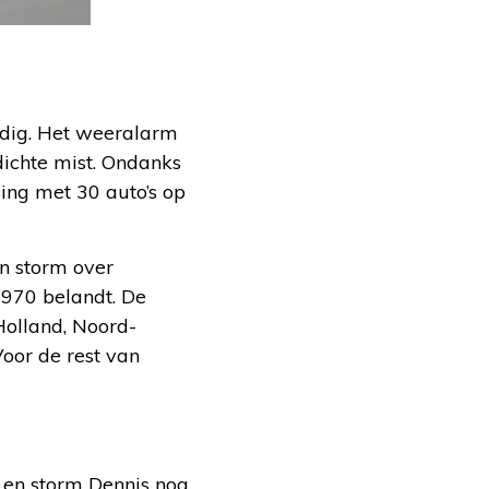
dig. Het weeralarm
dichte mist. Ondanks
ing met 30 auto’s op
en storm over
1970 belandt. De
Holland, Noord-
Voor de rest van
a en storm Dennis nog