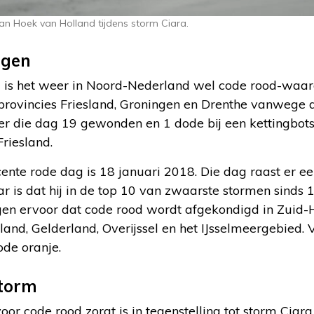
n Hoek van Holland tijdens storm Ciara.
agen
is het weer in Noord-Nederland wel code rood-waar
 provincies Friesland, Groningen en Drenthe vanwege 
er die dag 19 gewonden en 1 dode bij een kettingbots
riesland.
cente rode dag is 18 januari 2018. Die dag raast er e
 is dat hij in de top 10 van zwaarste stormen sinds 
en ervoor dat code rood wordt afgekondigd in Zuid-
oland, Gelderland, Overijssel en het IJsselmeergebied. 
ode oranje.
torm
oor code rood zorgt is in tegenstelling tot storm Ciar