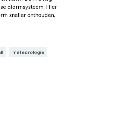
ese alarmsysteem. Hier
orm sneller onthouden,
MI
meteorologie