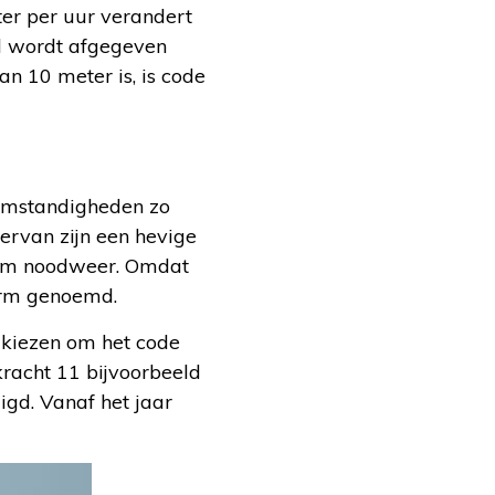
er per uur verandert
el wordt afgegeven
n 10 meter is, is code
somstandigheden zo
iervan zijn een hevige
reem noodweer. Omdat
larm genoemd.
 kiezen om het code
racht 11 bijvoorbeeld
gd. Vanaf het jaar