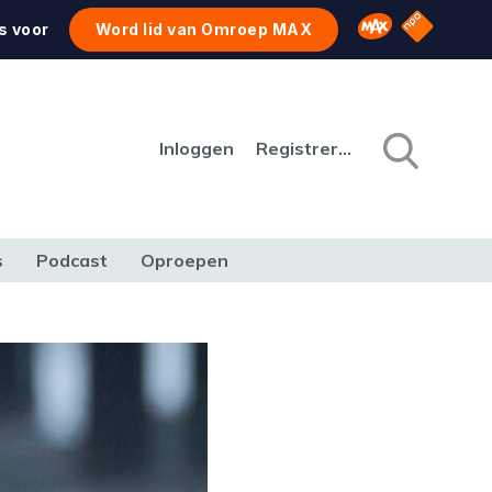
NPO Star
Omroep MAX
s voor
Word lid van Omroep MAX
Inloggen
Registreren
s
Podcast
Oproepen
CULTUUR
NATUUR & MILIEU
REIZEN & VERKEER