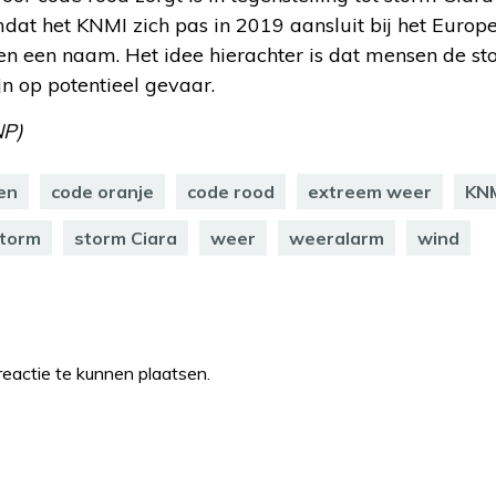
dat het KNMI zich pas in 2019 aansluit bij het Europ
en een naam. Het idee hierachter is dat mensen de st
jn op potentieel gevaar.
NP)
en
code oranje
code rood
extreem weer
KN
torm
storm Ciara
weer
weeralarm
wind
eactie te kunnen plaatsen.