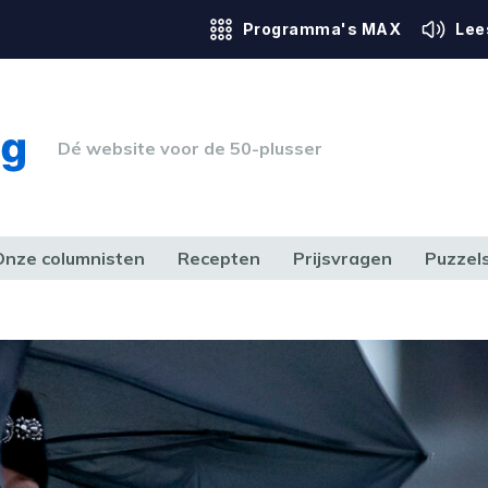
Programma's MAX
Lee
Dé website voor de 50-plusser
Onze columnisten
Recepten
Prijsvragen
Puzzel
ERK & RECHT
GEZONDHEID & SPORT
HUIS, TUIN & HOBBY
MEDIA & 