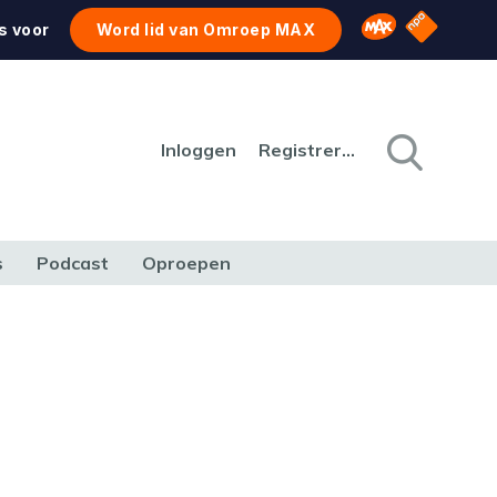
NPO Star
Omroep MAX
s voor
Word lid van Omroep MAX
Inloggen
Registreren
s
Podcast
Oproepen
CULTUUR
NATUUR & MILIEU
REIZEN & VERKEER