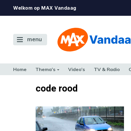
Welkom op MAX Vandaag
menu
Home
Thema’s
Video’s
TV & Radio
CONSUMENT
ETEN & DRINKEN
FAMILIE & RELATIE
GELD, W
code rood
TERUG NAAR TOEN