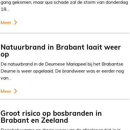
gang gekomen, maar qua schade zal de storm van donderdag
18…
Meer
Natuurbrand in Brabant laait weer
op
De natuurbrand in de Deurnese Mariapeel bij het Brabantse
Deurne is weer opgelaaid. De brandweer was er eerder nog
van…
Meer
Groot risico op bosbranden in
Brabant en Zeeland
Door het warme en droge weer van de afgelopen tijd, is in