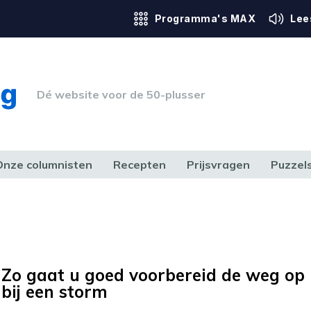
Programma's MAX
Lee
Dé website voor de 50-plusser
Onze columnisten
Recepten
Prijsvragen
Puzzel
ERK & RECHT
GEZONDHEID & SPORT
HUIS, TUIN & HOBBY
MEDIA & 
Zo gaat u goed voorbereid de weg op
bij een storm