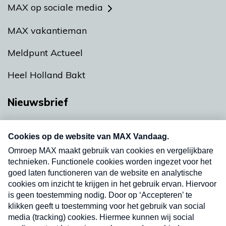
MAX op sociale media
MAX vakantieman
Meldpunt Actueel
Heel Holland Bakt
Nieuwsbrief
Neem hier een gratis abonnement op onze
nieuwsbrief. Elke vrijdag- en dinsdagochtend in
uw mailbox.
Verzend