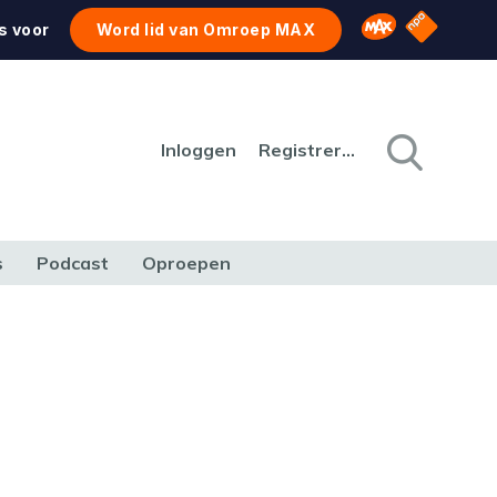
NPO Star
Omroep MAX
s voor
Word lid van Omroep MAX
Inloggen
Registreren
s
Podcast
Oproepen
CULTUUR
NATUUR & MILIEU
REIZEN & VERKEER