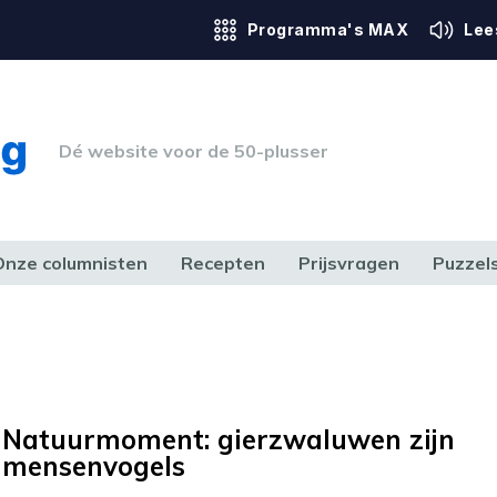
Programma's MAX
Lee
Dé website voor de 50-plusser
Onze columnisten
Recepten
Prijsvragen
Puzzel
ERK & RECHT
GEZONDHEID & SPORT
HUIS, TUIN & HOBBY
MEDIA & 
Natuurmoment: gierzwaluwen zijn
mensenvogels