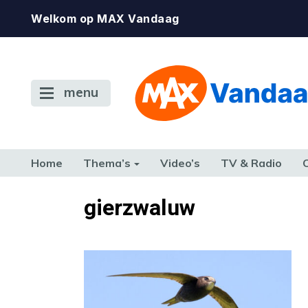
Welkom op MAX Vandaag
menu
Home
Thema’s
Video’s
TV & Radio
CONSUMENT
ETEN & DRINKEN
FAMILIE & RELATIE
GELD, W
gierzwaluw
TERUG NAAR TOEN