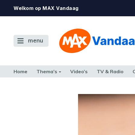
Welkom op MAX Vandaag
menu
Home
Thema’s
Video’s
TV & Radio
CONSUMENT
ETEN & DRINKEN
FAMILIE & RELATIE
GELD, W
TERUG NAAR TOEN