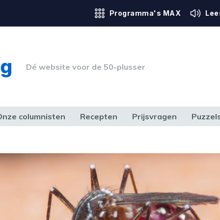
Programma's MAX
Lee
Dé website voor de 50-plusser
Onze columnisten
Recepten
Prijsvragen
Puzzel
ERK & RECHT
GEZONDHEID & SPORT
HUIS, TUIN & HOBBY
MEDIA & 