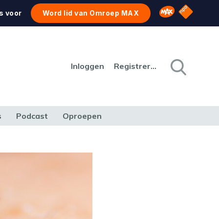
NPO Star
Omroep MAX
s voor
Word lid van Omroep MAX
Inloggen
Registreren
s
Podcast
Oproepen
CULTUUR
NATUUR & MILIEU
REIZEN & VERKEER