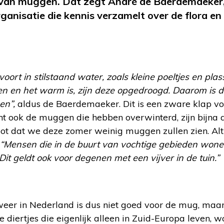
 van muggen. Dat zegt André de Baerdemaeker,
anisatie die kennis verzamelt over de flora en 
oort in stilstaand water, zoals kleine poeltjes en pla
len en het warm is, zijn deze opgedroogd. Daarom is 
en”,
aldus de Baerdemaeker. Dit is een zware klap vo
 ook de muggen die hebben overwinterd, zijn bijna 
ot dat we deze zomer weinig muggen zullen zien. Alth
“Mensen die in de buurt van vochtige gebieden wonen
t geldt ook voor degenen met een vijver in de tuin.”
er in Nederland is dus niet goed voor de mug, maar
 diertjes die eigenlijk alleen in Zuid-Europa leven, w