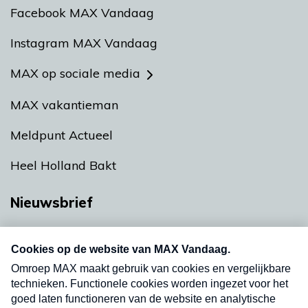
Facebook MAX Vandaag
Instagram MAX Vandaag
MAX op sociale media
MAX vakantieman
Meldpunt Actueel
Heel Holland Bakt
Nieuwsbrief
Neem hier een gratis abonnement op onze
nieuwsbrief. Elke vrijdag- en dinsdagochtend in
uw mailbox.
Verzend