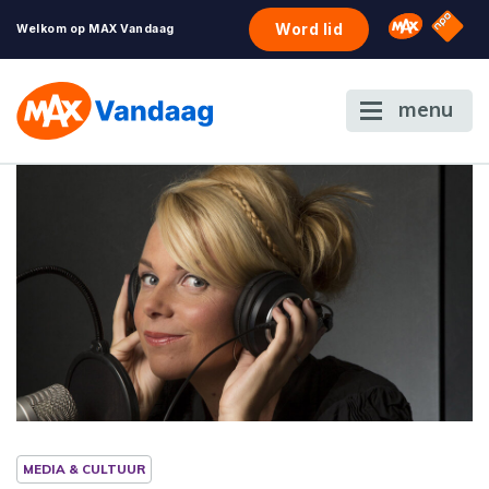
NPO S
Omroep 
Word lid
Welkom op MAX Vandaag
menu
MEDIA & CULTUUR