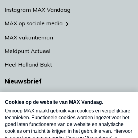
Instagram MAX Vandaag
MAX op sociale media
MAX vakantieman
Meldpunt Actueel
Heel Holland Bakt
Nieuwsbrief
Neem hier een gratis abonnement op onze
nieuwsbrief. Elke vrijdag- en dinsdagochtend in
uw mailbox.
Verzend