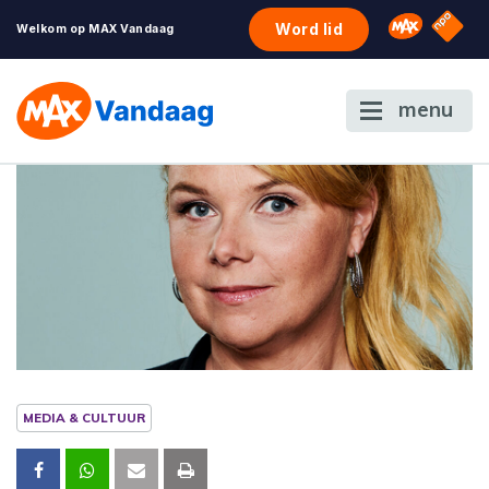
NPO S
Omroep 
Word lid
Welkom op MAX Vandaag
menu
MEDIA & CULTUUR