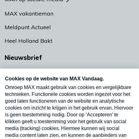
MAX vakantieman
Meldpunt Actueel
Heel Holland Bakt
Nieuwsbrief
Neem hier een gratis abonnement op onze
nieuwsbrief. Elke vrijdag- en dinsdagochtend in
uw mailbox.
Verzend