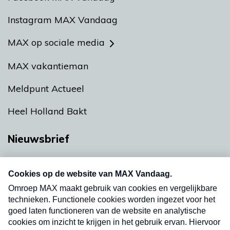
Instagram MAX Vandaag
MAX op sociale media
MAX vakantieman
Meldpunt Actueel
Heel Holland Bakt
Nieuwsbrief
Neem hier een gratis abonnement op onze
nieuwsbrief. Elke vrijdag- en dinsdagochtend in
uw mailbox.
Verzend