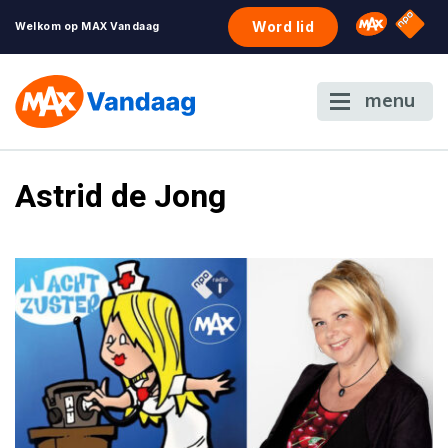
NPO S
Omroep 
Word lid
Welkom op MAX Vandaag
menu
Astrid de Jong