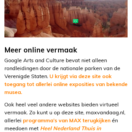
Meer online vermaak
Google Arts and Culture bevat niet alleen
rondleidingen door de nationale parken van de
Verenigde Staten.
U krijgt via deze site ook
toegang tot allerlei online exposities van bekende
musea.
Ook heel veel andere websites bieden virtueel
vermaak. Zo kunt u op deze site, maxvandaag.nl,
allerlei
programma’s van MAX terugkijken
én
meedoen met
Heel Nederland Thuis in