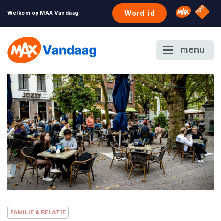
NPO S
Omroep 
Word lid
Welkom op MAX Vandaag
menu
FAMILIE & RELATIE