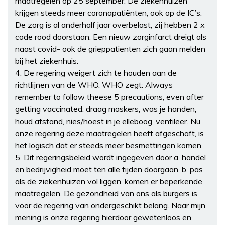
maatregelen op 25 september. De ziekenhuizen
krijgen steeds meer coronapatiënten, ook op de IC’s.
De zorg is al anderhalf jaar overbelast, zij hebben 2 x
code rood doorstaan. Een nieuw zorginfarct dreigt als
naast covid- ook de grieppatienten zich gaan melden
bij het ziekenhuis.
4. De regering weigert zich te houden aan de
richtlijnen van de WHO. WHO zegt: Always
remember to follow theese 5 precautions, even after
getting vaccinated: draag maskers, was je handen,
houd afstand, nies/hoest in je elleboog, ventileer. Nu
onze regering deze maatregelen heeft afgeschaft, is
het logisch dat er steeds meer besmettingen komen.
5. Dit regeringsbeleid wordt ingegeven door a. handel
en bedrijvigheid moet ten alle tijden doorgaan, b. pas
als de ziekenhuizen vol liggen, komen er beperkende
maatregelen. De gezondheid van ons als burgers is
voor de regering van ondergeschikt belang. Naar mijn
mening is onze regering hierdoor gewetenloos en