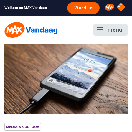
NPO S
Omroep 
Word lid
Welkom op MAX Vandaag
menu
MEDIA & CULTUUR