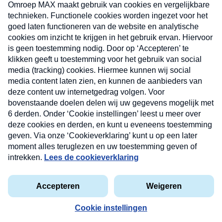
uw mailbox.
Verzend
Nieuwsbrief
Neem hier een gratis abonnement op onze
nieuwsbrief. Elke vrijdag- en dinsdagochtend in uw
mailbox.
Contact
Algemene voorwaarden
Privacyverklaring
Cookieverklaring
Kwetsbaarheid melden
privacyverklaring
Copyright © 2026 MAX Vandaag -
Omroep MAX