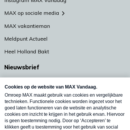
Instagram MAX Vandaag
MAX op sociale media
MAX vakantieman
Meldpunt Actueel
Heel Holland Bakt
Nieuwsbrief
Neem hier een gratis abonnement op onze
nieuwsbrief. Elke vrijdag- en dinsdagochtend in
uw mailbox.
Verzend