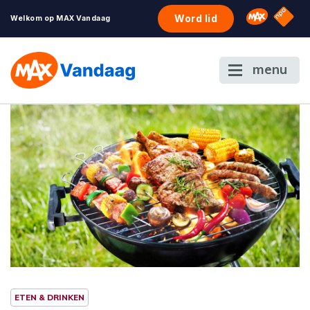
NPO S
Omroep 
Word lid
Welkom op MAX Vandaag
menu
ETEN & DRINKEN