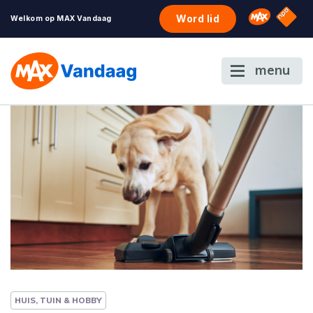
NPO S
Omroep 
Word lid
Welkom op MAX Vandaag
menu
HUIS, TUIN & HOBBY