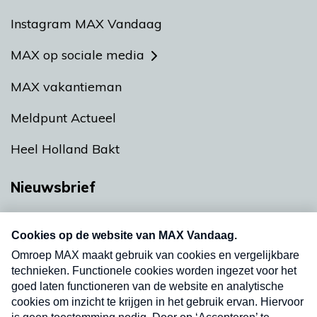
Instagram MAX Vandaag
MAX op sociale media
MAX vakantieman
Meldpunt Actueel
Heel Holland Bakt
Nieuwsbrief
Neem hier een gratis abonnement op onze
nieuwsbrief. Elke vrijdag- en dinsdagochtend in
uw mailbox.
Verzend