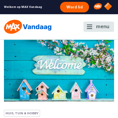
NPO S
Omroep 
Word lid
Welkom op MAX Vandaag
menu
HUIS, TUIN & HOBBY