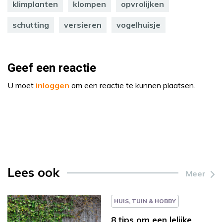
klimplanten
klompen
opvrolijken
schutting
versieren
vogelhuisje
Geef een reactie
U moet
inloggen
om een reactie te kunnen plaatsen.
Lees ook
Meer
HUIS, TUIN & HOBBY
8 tips om een lelijke