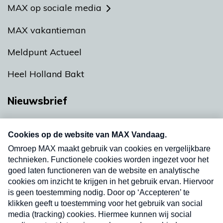
MAX op sociale media
MAX vakantieman
Meldpunt Actueel
Heel Holland Bakt
Nieuwsbrief
Neem hier een gratis abonnement op onze
nieuwsbrief. Elke vrijdag- en dinsdagochtend in
uw mailbox.
Verzend