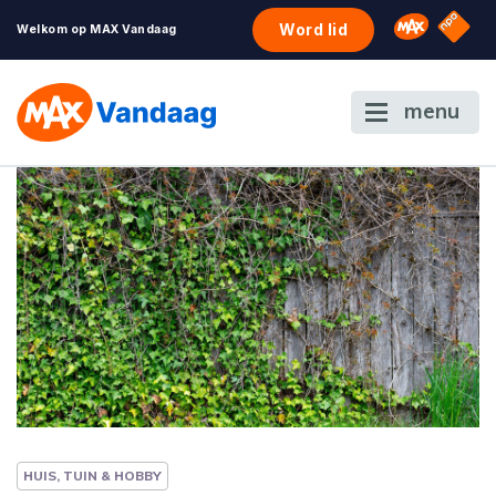
NPO S
Omroep 
Word lid
Welkom op MAX Vandaag
menu
HUIS, TUIN & HOBBY