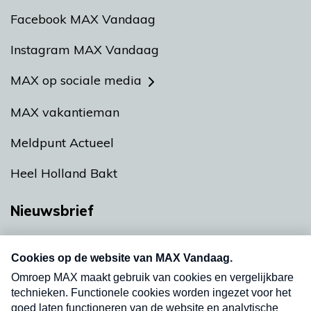
Facebook MAX Vandaag
Instagram MAX Vandaag
MAX op sociale media
MAX vakantieman
Meldpunt Actueel
Heel Holland Bakt
Nieuwsbrief
Neem hier een gratis abonnement op onze
nieuwsbrief. Elke vrijdag- en dinsdagochtend in
uw mailbox.
Verzend