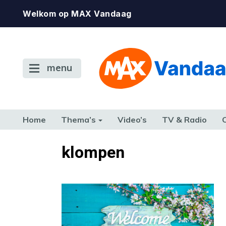
Welkom op MAX Vandaag
menu
Home
Thema’s
Video’s
TV & Radio
CONSUMENT
ETEN & DRINKEN
FAMILIE & RELATIE
GELD, W
klompen
TERUG NAAR TOEN