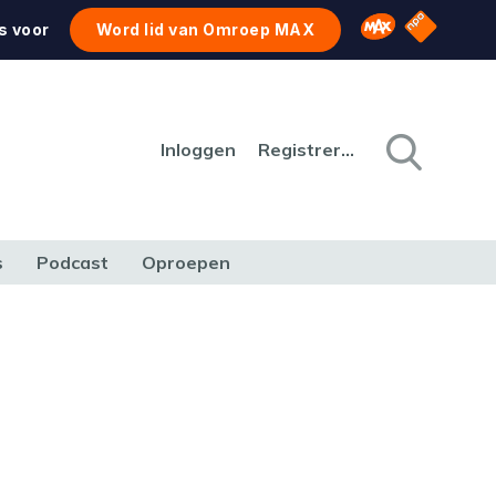
NPO Star
Omroep MAX
s voor
Word lid van Omroep MAX
Inloggen
Registreren
s
Podcast
Oproepen
CULTUUR
NATUUR & MILIEU
REIZEN & VERKEER