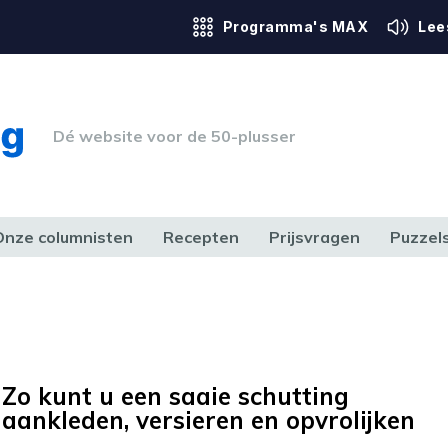
Programma's MAX
Lee
Dé website voor de 50-plusser
Onze columnisten
Recepten
Prijsvragen
Puzzel
ERK & RECHT
GEZONDHEID & SPORT
HUIS, TUIN & HOBBY
MEDIA & 
Zo kunt u een saaie schutting
aankleden, versieren en opvrolijken