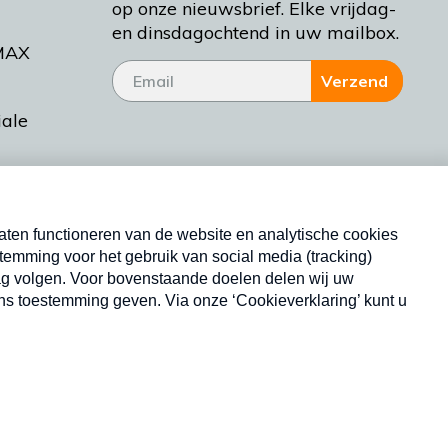
op onze nieuwsbrief. Elke vrijdag-
en dinsdagochtend in uw mailbox.
MAX
Verzend
iale
tieman
ctueel
Nieuwsbrief
d Bakt
Neem hier een gratis abonnement op onze
nieuwsbrief. Elke vrijdag- en dinsdagochtend in uw
mailbox.
Copyright © 2026 MAX Vandaag -
Omroep MAX
privacyverklaring