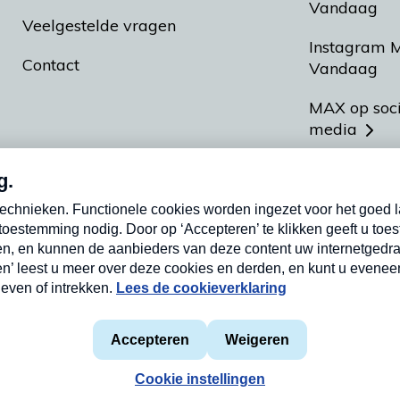
Vandaag
Veelgestelde vragen
Instagram 
Contact
Vandaag
MAX op soc
media
MAX vakan
Meldpunt A
Heel Hollan
aarden
Privacyverklaring
Cookieverklaring