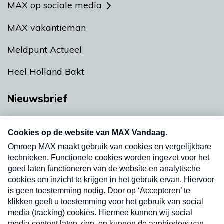
MAX op sociale media
MAX vakantieman
Meldpunt Actueel
Heel Holland Bakt
Nieuwsbrief
Neem hier een gratis abonnement op onze
nieuwsbrief. Elke vrijdag- en dinsdagochtend in
uw mailbox.
Verzend