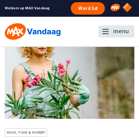
NPO S
Omroep 
Word lid
Welkom op MAX Vandaag
menu
HUIS, TUIN & HOBBY