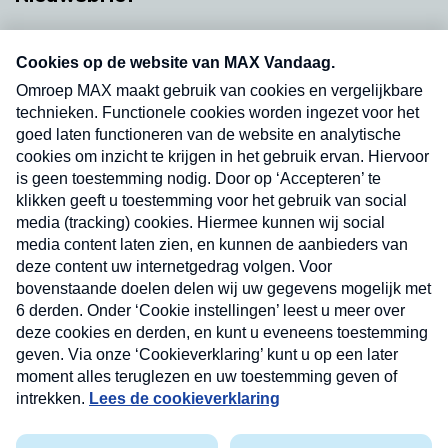
Neem hier een gratis abonnement op onze
nieuwsbrief. Elke vrijdag- en dinsdagochtend in
uw mailbox.
Verzend
Nieuwsbrief
Neem hier een gratis abonnement op onze
nieuwsbrief. Elke vrijdag- en dinsdagochtend in uw
mailbox.
Contact
Algemene voorwaarden
Privacyverklaring
Cookieverklaring