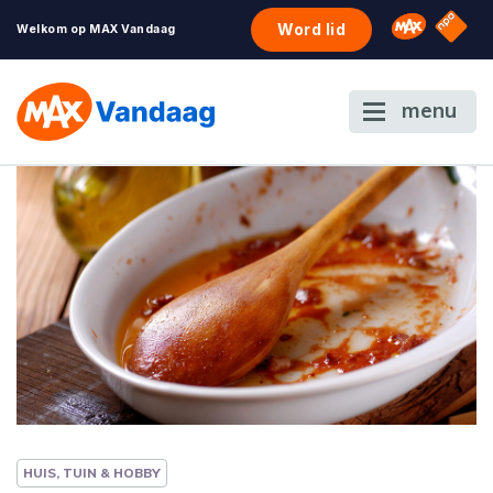
NPO S
Omroep 
Word lid
Welkom op MAX Vandaag
menu
HUIS, TUIN & HOBBY