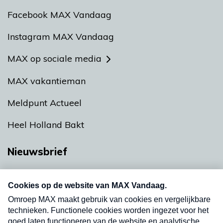
Facebook MAX Vandaag
Instagram MAX Vandaag
MAX op sociale media
MAX vakantieman
Meldpunt Actueel
Heel Holland Bakt
Nieuwsbrief
Neem hier een gratis abonnement op onze
nieuwsbrief. Elke vrijdag- en dinsdagochtend in
uw mailbox.
Verzend