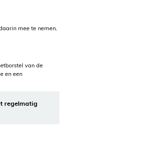
 daarin mee te nemen,
etborstel van de
je en een
et regelmatig