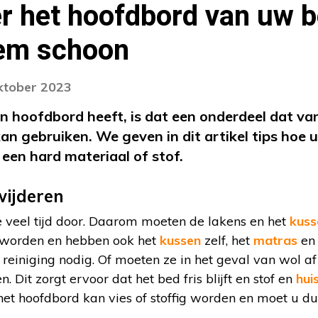
 het hoofdbord van uw be
em schoon
oktober 2023
hoofdbord heeft, is dat een onderdeel dat van t
 gebruiken. We geven in dit artikel tips hoe u
een hard materiaal of stof.
wijderen
 veel tijd door. Daarom moeten de lakens en het
kuss
worden en hebben ook het
kussen
zelf, het
matras
en 
jd reiniging nodig. Of moeten ze in het geval van wol 
 Dit zorgt ervoor dat het bed fris blijft en stof en
hui
t hoofdbord kan vies of stoffig worden en moet u dus