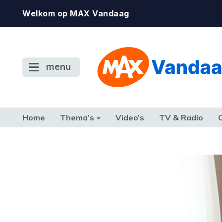
Welkom op MAX Vandaag
menu
Home
Thema’s
Video’s
TV & Radio
CONSUMENT
ETEN & DRINKEN
FAMILIE & RELATIE
GELD, W
TERUG NAAR TOEN