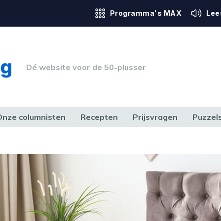
Programma's MAX
Lee
Dé website voor de 50-plusser
Onze columnisten
Recepten
Prijsvragen
Puzzel
ERK & RECHT
GEZONDHEID & SPORT
HUIS, TUIN & HOBBY
MEDIA & 