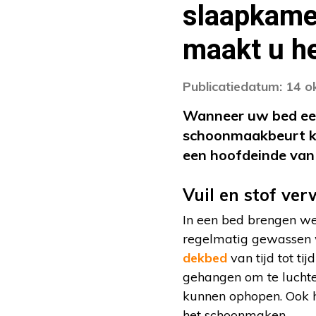
slaapkamer
maakt u h
Publicatiedatum: 14 
Wanneer uw bed een 
schoonmaakbeurt kan
een hoofdeinde van 
Vuil en stof ver
In een bed brengen we
regelmatig gewassen 
dekbed
van tijd tot ti
gehangen om te luchten.
kunnen ophopen. Ook he
het schoonmaken.