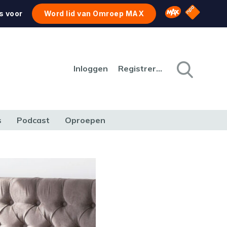
NPO Star
Omroep MAX
s voor
Word lid van Omroep MAX
Inloggen
Registreren
s
Podcast
Oproepen
CULTUUR
NATUUR & MILIEU
REIZEN & VERKEER