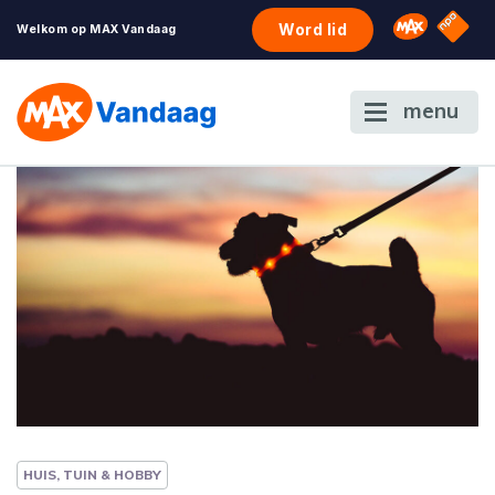
NPO S
Omroep 
Word lid
Welkom op MAX Vandaag
menu
HUIS, TUIN & HOBBY