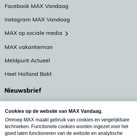
Facebook MAX Vandaag
Instagram MAX Vandaag
MAX op sociale media
MAX vakantieman
Meldpunt Actueel
Heel Holland Bakt
Nieuwsbrief
Neem hier een gratis abonnement op onze
nieuwsbrief. Elke vrijdag- en dinsdagochtend in
uw mailbox.
Verzend