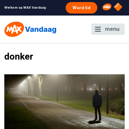
NPO S
Omroep 
Word lid
Welkom op MAX Vandaag
menu
donker