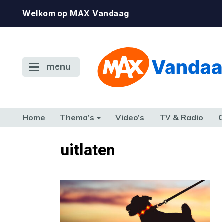
Welkom op MAX Vandaag
menu
Home
Thema’s
Video’s
TV & Radio
CONSUMENT
ETEN & DRINKEN
FAMILIE & RELATIE
GELD, W
uitlaten
TERUG NAAR TOEN