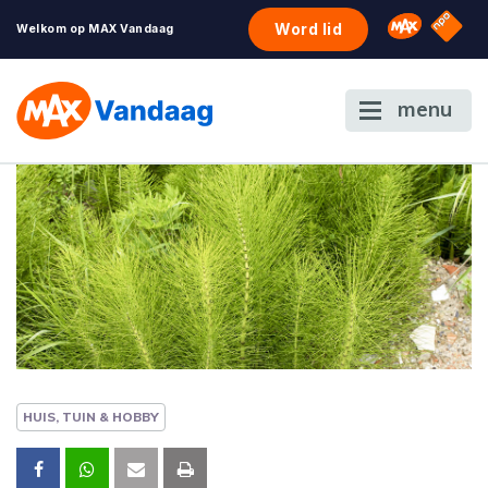
NPO S
Omroep 
Word lid
Welkom op MAX Vandaag
menu
HUIS, TUIN & HOBBY