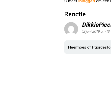
U moet
inloggen
om een r
Reactie
DikkiePicca
12 juni 2019 om 18
Heermoes of Paardestaa