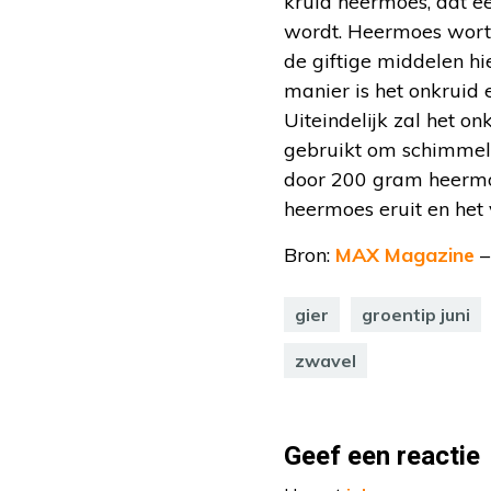
kruid heermoes, dat e
wordt. Heermoes wortel
de giftige middelen hie
manier is het onkruid 
Uiteindelijk zal het o
gebruikt om schimmels
door 200 gram heermoes
heermoes eruit en het 
Bron:
MAX Magazine
–
gier
groentip juni
zwavel
Geef een reactie