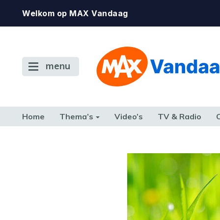
Welkom op MAX Vandaag
menu
Home
Thema’s
Video’s
TV & Radio
CONSUMENT
ETEN & DRINKEN
FAMILIE & RELATIE
GELD, W
TERUG NAAR TOEN