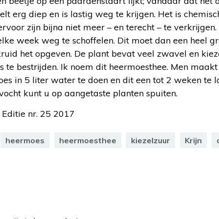
en beetje op een paardenstaart lijkt; vandaar dat he
t erg diep en is lastig weg te krijgen. Het is chemisc
rvoor zijn bijna niet meer – en terecht – te verkrijgen
elke week weg te schoffelen. Dit moet dan een heel g
nkruid het opgeven. De plant bevat veel zwavel en kie
 te bestrijden. Ik noem dit heermoesthee. Men maakt
 in 5 liter water te doen en dit een tot 2 weken te l
vocht kunt u op aangetaste planten spuiten.
 Editie nr. 25 2017
heermoes
heermoesthee
kiezelzuur
Krijn