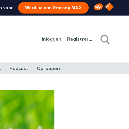
NPO Star
Omroep MAX
s voor
Word lid van Omroep MAX
Inloggen
Registreren
s
Podcast
Oproepen
CULTUUR
NATUUR & MILIEU
REIZEN & VERKEER