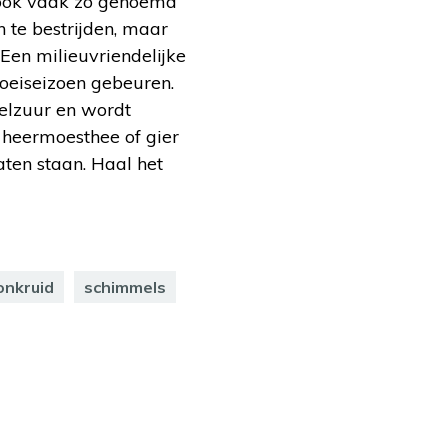
t ook vaak zo genoemd
h te bestrijden, maar
. Een milieuvriendelijke
roeiseizoen gebeuren.
zelzuur en wordt
 heermoesthee of gier
aten staan. Haal het
onkruid
schimmels