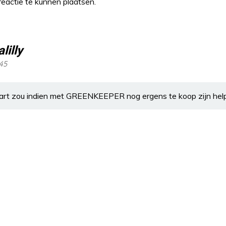
eactie te kunnen plaatsen.
lilly
:45
rt zou indien met GREENKEEPER nog ergens te koop zijn hel