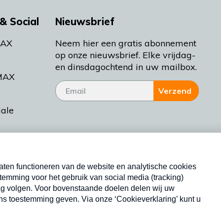
& Social
Nieuwsbrief
MAX
Neem hier een gratis abonnement
op onze nieuwsbrief. Elke vrijdag-
en dinsdagochtend in uw mailbox.
MAX
Verzend
iale
tieman
ctueel
Nieuwsbrief
d Bakt
Neem hier een gratis abonnement op onze
nieuwsbrief. Elke vrijdag- en dinsdagochtend in uw
mailbox.