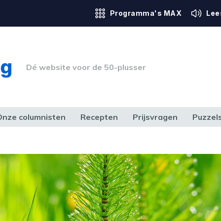
Programma's MAX
Lee
Dé website voor de 50-plusser
Onze columnisten
Recepten
Prijsvragen
Puzzel
ERK & RECHT
GEZONDHEID & SPORT
HUIS, TUIN & HOBBY
MEDIA & 