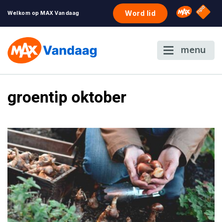
NPO S
Omroep 
Word lid
Welkom op MAX Vandaag
menu
groentip oktober