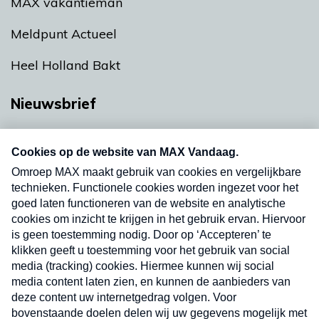
MAX vakantieman
Meldpunt Actueel
Heel Holland Bakt
Nieuwsbrief
Neem hier een gratis abonnement op onze
nieuwsbrief. Elke vrijdag- en dinsdagochtend in
uw mailbox.
Verzend