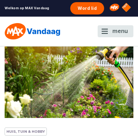
NPO S
Omroep 
Word lid
Welkom op MAX Vandaag
menu
HUIS, TUIN & HOBBY