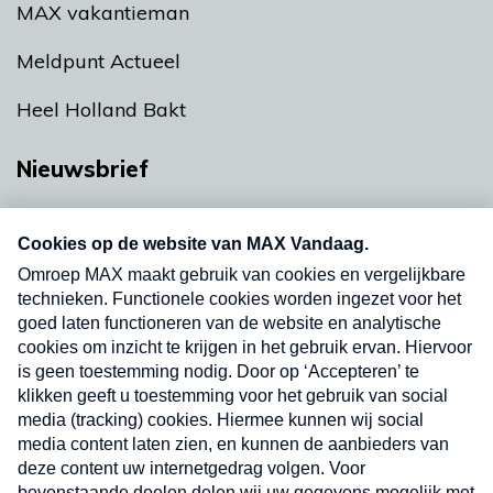
MAX vakantieman
Meldpunt Actueel
Heel Holland Bakt
Nieuwsbrief
Neem hier een gratis abonnement op onze
nieuwsbrief. Elke vrijdag- en dinsdagochtend in
uw mailbox.
Verzend