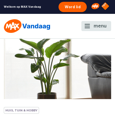
NPO S
Omroep 
Word lid
Welkom op MAX Vandaag
menu
HUIS, TUIN & HOBBY