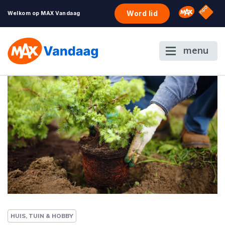
NPO S
Omroep 
Word lid
Welkom op MAX Vandaag
menu
HUIS, TUIN & HOBBY