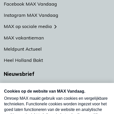
Facebook MAX Vandaag
Instagram MAX Vandaag
MAX op sociale media
MAX vakantieman
Meldpunt Actueel
Heel Holland Bakt
Nieuwsbrief
Neem hier een gratis abonnement op onze
nieuwsbrief. Elke vrijdag- en dinsdagochtend in
uw mailbox.
Verzend