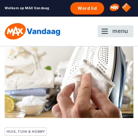
NPO S
Omroep 
Word lid
Welkom op MAX Vandaag
menu
HUIS, TUIN & HOBBY