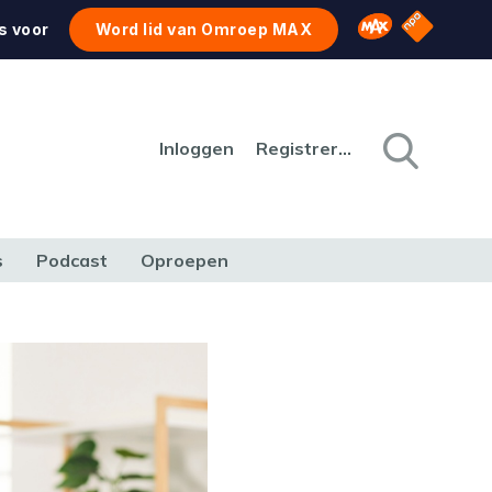
NPO Star
Omroep MAX
s voor
Word lid van Omroep MAX
Inloggen
Registreren
s
Podcast
Oproepen
CULTUUR
NATUUR & MILIEU
REIZEN & VERKEER