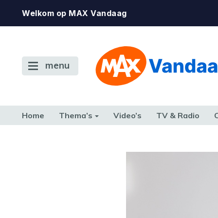
Welkom op MAX Vandaag
menu
Home
Thema’s
Video’s
TV & Radio
CONSUMENT
ETEN & DRINKEN
FAMILIE & RELATIE
GELD, W
TERUG NAAR TOEN