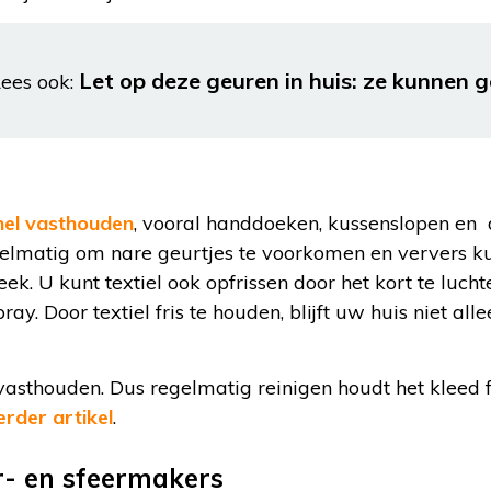
Let op deze geuren in huis: ze kunnen ge
ees ook:
s
snel vasthouden
, vooral handdoeken, kussenslopen en d
lmatig om nare geurtjes te voorkomen en ververs k
ek. U kunt textiel ook opfrissen door het kort te luch
pray. Door textiel fris te houden, blijft uw huis niet al
vasthouden. Dus regelmatig reinigen houdt het kleed f
erder artikel
.
r- en sfeermakers