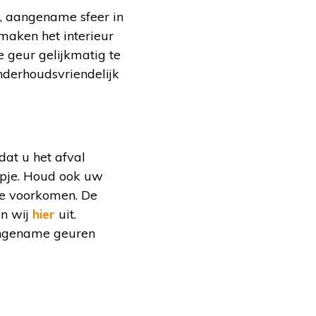
e, aangename sfeer in
 maken het interieur
e geur gelijkmatig te
onderhoudsvriendelijk
dat u het afval
pje. Houd ook uw
te voorkomen. De
en wij
hier
uit.
angename geuren