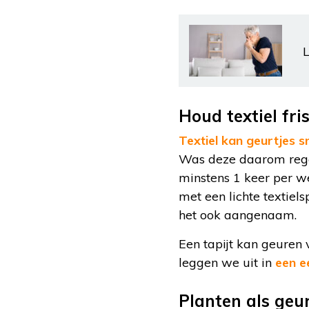
L
Houd textiel fri
Textiel kan geurtjes 
Was deze daarom rege
minstens 1 keer per we
met een lichte textiels
het ook aangenaam.
Een tapijt kan geuren 
leggen we uit in
een e
Planten als geu