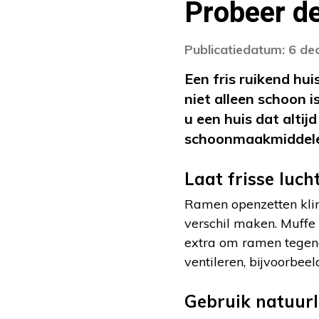
Probeer de
Publicatiedatum: 6 d
Een fris ruikend hu
niet alleen schoon i
u een huis dat altij
schoonmaakmiddelen
Laat frisse luch
Ramen openzetten klin
verschil maken. Muffe 
extra om ramen tegenov
ventileren, bijvoorbeel
Gebruik natuurl