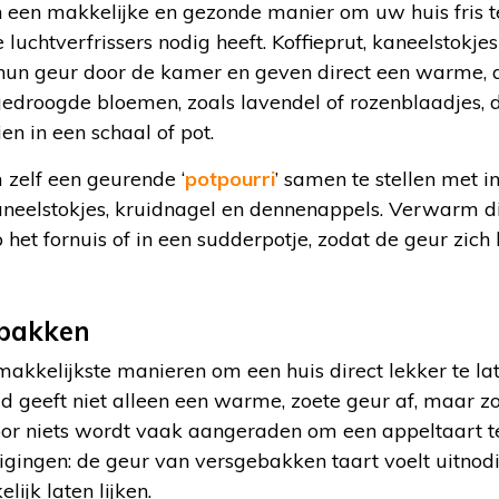
n een makkelijke en gezonde manier om uw huis fris te
 luchtverfrissers nodig heeft. Koffieprut, kaneelstokje
 hun geur door de kamer en geven direct een warme,
edroogde bloemen, zoals lavendel of rozenblaadjes, d
en in een schaal of pot.
 zelf een geurende ‘
potpourri
’ samen te stellen met i
aneelstokjes, kruidnagel en dennenappels. Verwarm dit
het fornuis of in een sudderpotje, zodat de geur zic
 bakken
akkelijkste manieren om een huis direct lekker te lat
d geeft niet alleen een warme, zoete geur af, maar z
voor niets wordt vaak aangeraden om een appeltaart t
igingen: de geur van versgebakken taart voelt uitnod
ijk laten lijken.