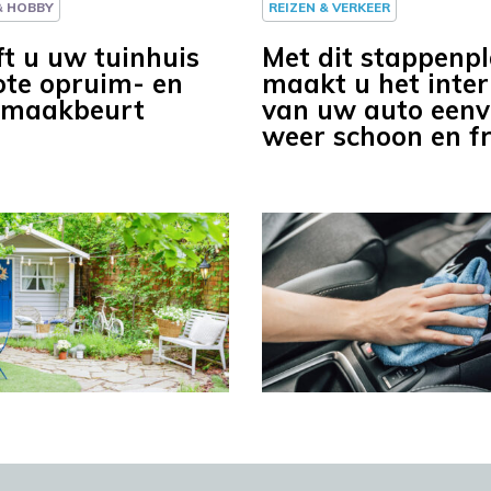
 & HOBBY
REIZEN & VERKEER
ft u uw tuinhuis
Met dit stappenp
ote opruim- en
maakt u het inter
nmaakbeurt
van uw auto eenv
weer schoon en fr