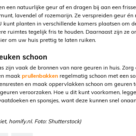
n een natuurlijke geur af en dragen bij aan een friss
 munt, lavendel of rozemarijn. Ze verspreiden geur én
 U kunt planten in verschillende kamers plaatsen om d
e ruimtes tegelijk fris te houden. Daarnaast zijn ze 
r om uw huis prettig te laten ruiken.
keuken schoon
as zijn vaak de bronnen van nare geuren in huis. Zorg 
 en maak
prullenbakken
regelmatig schoon met een so
etensresten en maak oppervlakken schoon om geuren 
 geuren veroorzaken. Hoe u dit kunt voorkomen, legg
 vaatdoeken en sponsjes, want deze kunnen snel ona
t, homify.nl. Foto: Shutterstock)