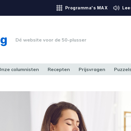
Programma's MAX
Lee
Dé website voor de 50-plusser
Onze columnisten
Recepten
Prijsvragen
Puzzel
ERK & RECHT
GEZONDHEID & SPORT
HUIS, TUIN & HOBBY
MEDIA & 