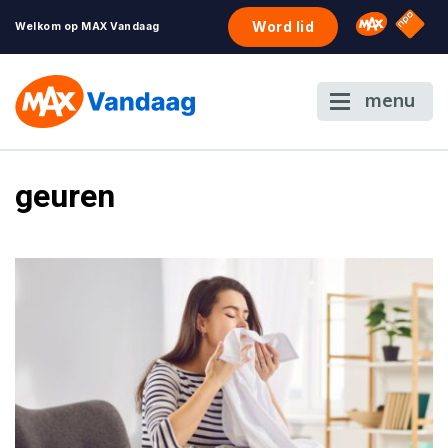
NPO S
Omroep 
Word lid
Welkom op MAX Vandaag
menu
geuren