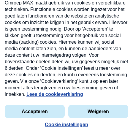
uw mailbox.
Verzend
Nieuwsbrief
Neem hier een gratis abonnement op onze
nieuwsbrief. Elke vrijdag- en dinsdagochtend in uw
mailbox.
Contact
Algemene voorwaarden
Privacyverklaring
Cookieverklaring
Kwetsbaarheid melden
privacyverklaring
Copyright © 2026 MAX Vandaag -
Omroep MAX