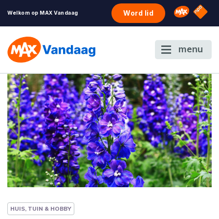
NPO S
Omroep 
Word lid
Welkom op MAX Vandaag
menu
HUIS, TUIN & HOBBY