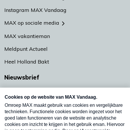
Instagram MAX Vandaag
MAX op sociale media
MAX vakantieman
Meldpunt Actueel
Heel Holland Bakt
Nieuwsbrief
Neem hier een gratis abonnement op onze
nieuwsbrief. Elke vrijdag- en dinsdagochtend in
uw mailbox.
Verzend